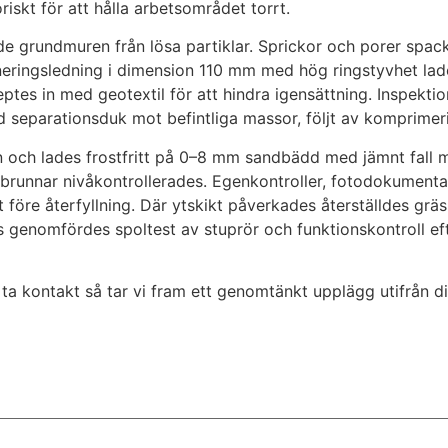
iskt för att hålla arbetsområdet torrt.
rde grundmuren från lösa partiklar. Sprickor och porer spa
räneringsledning i dimension 110 mm med hög ringstyvhet l
s in med geotextil för att hindra igensättning. Inspektion
ed separationsduk mot befintliga massor, följt av komprimer
 och lades frostfritt på 0–8 mm sandbädd med jämnt fall 
 brunnar nivåkontrollerades. Egenkontroller, fotodokumenta
kikt före återfyllning. Där ytskikt påverkades återställdes 
s genomfördes spoltest av stuprör och funktionskontroll eft
 ta kontakt så tar vi fram ett genomtänkt upplägg utifrån di