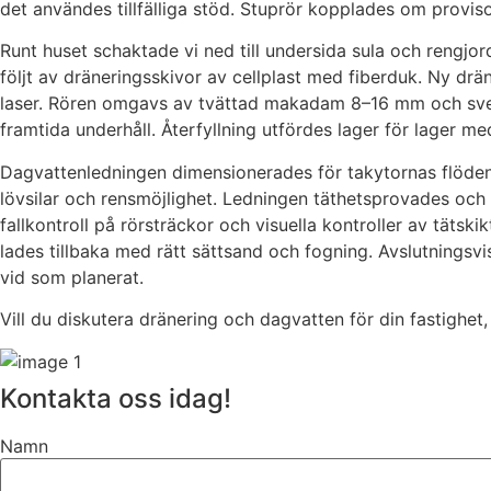
det användes tillfälliga stöd. Stuprör kopplades om provisor
Runt huset schaktade vi ned till undersida sula och rengjo
följt av dräneringsskivor av cellplast med fiberduk. Ny d
laser. Rören omgavs av tvättad makadam 8–16 mm och svepte
framtida underhåll. Återfyllning utfördes lager för lager m
Dagvattenledningen dimensionerades för takytornas flöden
lövsilar och rensmöjlighet. Ledningen täthetsprovades och
fallkontroll på rörsträckor och visuella kontroller av täts
lades tillbaka med rätt sättsand och fogning. Avslutningsvi
vid som planerat.
Vill du diskutera dränering och dagvatten för din fastighet,
Kontakta oss idag!
Namn