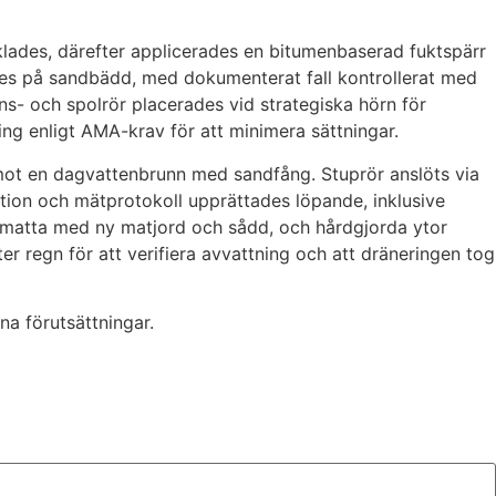
cklades, därefter applicerades en bitumenbaserad fuktspärr
ades på sandbädd, med dokumenterat fall kontrollerat med
s- och spolrör placerades vid strategiska hörn för
ing enligt AMA-krav för att minimera sättningar.
mot en dagvattenbrunn med sandfång. Stuprör anslöts via
tion och mätprotokoll upprättades löpande, inklusive
gräsmatta med ny matjord och sådd, och hårdgjorda ytor
er regn för att verifiera avvattning och att dräneringen tog
na förutsättningar.