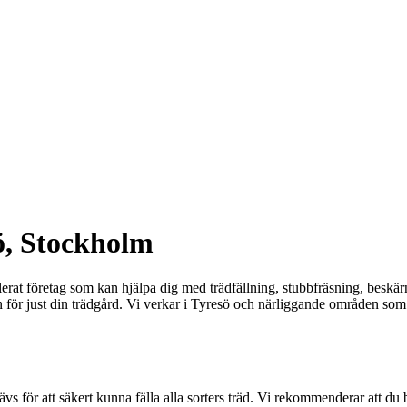
ö, Stockholm
ablerat företag som kan hjälpa dig med trädfällning, stubbfräsning, beskär
en för just din trädgård. Vi verkar i Tyresö och närliggande områden so
vs för att säkert kunna fälla alla sorters träd. Vi rekommenderar att d