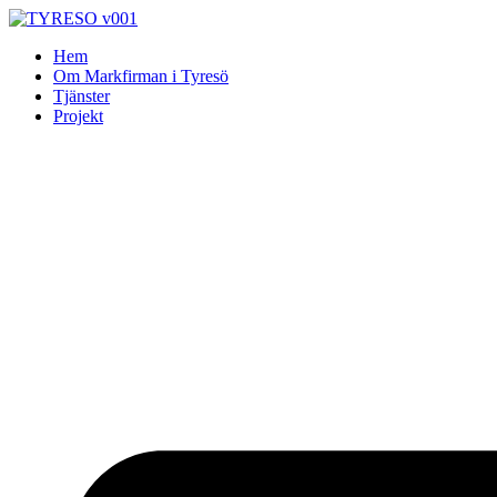
Skip
to
Hem
content
Om Markfirman i Tyresö
Tjänster
Projekt