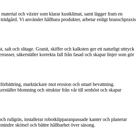
r material och växter som klarar kustklimat, samt lägger fram en
ig trädgård. Vi använder hållbara produkter, arbetar enligt branschpraxis
 salt och slitage. Granit, skiffer och kalksten ger ett naturligt uttryck
asser, säkerställer korrekta fall från fasad och skapar linjer som gör
rdförbättring, marktäckare mot erosion och smart bevattning.
rställer blomning och struktur från vår till senhöst och skapar
ch rullgräs, installerar robotklipparanpassade kanter och planerar
 mindre skötsel och bättre hållbarhet över säsong.