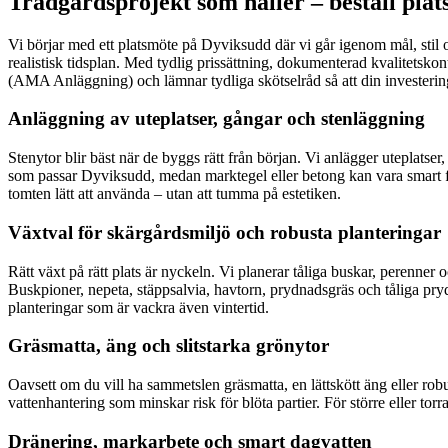
Trädgårdsprojekt som håller – beställ plat
Vi börjar med ett platsmöte på Dyviksudd där vi går igenom mål, stil o
realistisk tidsplan. Med tydlig prissättning, dokumenterad kvalitetskont
(AMA Anläggning) och lämnar tydliga skötselråd så att din investering f
Anläggning av uteplatser, gångar och stenläggning
Stenytor blir bäst när de byggs rätt från början. Vi anlägger uteplatser,
som passar Dyviksudd, medan marktegel eller betong kan vara smart för h
tomten lätt att använda – utan att tumma på estetiken.
Växtval för skärgårdsmiljö och robusta planteringar
Rätt växt på rätt plats är nyckeln. Vi planerar tåliga buskar, perenner
Buskpioner, nepeta, stäppsalvia, havtorn, prydnadsgräs och tåliga pry
planteringar som är vackra även vintertid.
Gräsmatta, äng och slitstarka grönytor
Oavsett om du vill ha sammetslen gräsmatta, en lättskött äng eller rob
vattenhantering som minskar risk för blöta partier. För större eller to
Dränering, markarbete och smart dagvatten