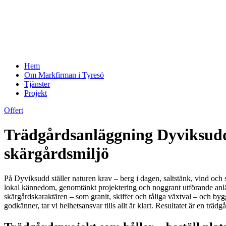
Hem
Om Markfirman i Tyresö
Tjänster
Projekt
Offert
Trädgårdsanläggning Dyviksudd
skärgårdsmiljö
På Dyviksudd ställer naturen krav – berg i dagen, saltstänk, vind och sk
lokal kännedom, genomtänkt projektering och noggrant utförande anlägge
skärgårdskaraktären – som granit, skiffer och tåliga växtval – och byg
godkänner, tar vi helhetsansvar tills allt är klart. Resultatet är en t