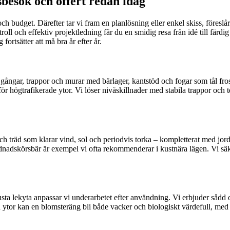
sbesök och offert redan idag
ch budget. Därefter tar vi fram en planlösning eller enkel skiss, föreslå
roll och effektiv projektledning får du en smidig resa från idé till färd
ortsätter att må bra år efter år.
 gångar, trappor och murar med bärlager, kantstöd och fogar som tål frost,
ögtrafikerade ytor. Vi löser nivåskillnader med stabila trappor och terr
 och träd som klarar vind, sol och periodvis torka – kompletterat med jo
dnadskörsbär är exempel vi ofta rekommenderar i kustnära lägen. Vi säke
usta lekyta anpassar vi underarbetet efter användning. Vi erbjuder sådd o
rra ytor kan en blomsteräng bli både vacker och biologiskt värdefull, med