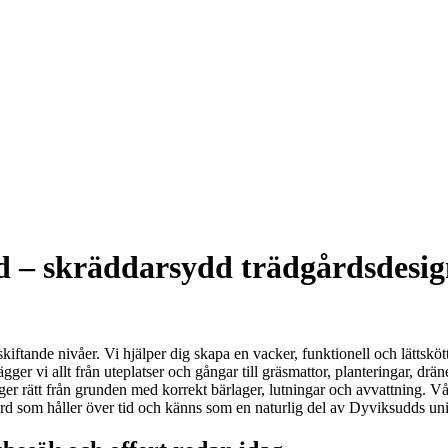
 – skräddarsydd trädgårdsdesig
iftande nivåer. Vi hjälper dig skapa en vacker, funktionell och lättskött 
r vi allt från uteplatser och gångar till gräsmattor, planteringar, drä
ger rätt från grunden med korrekt bärlager, lutningar och avvattning. Vå
rädgård som håller över tid och känns som en naturlig del av Dyviksudds u