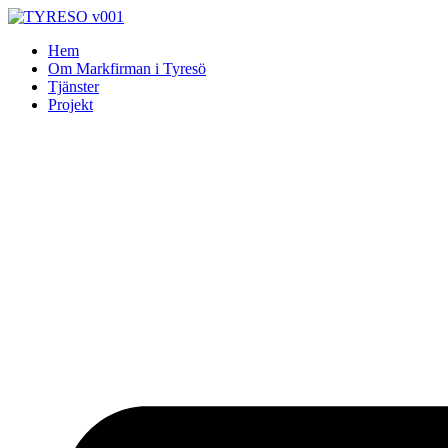
Skip
to
Hem
content
Om Markfirman i Tyresö
Tjänster
Projekt